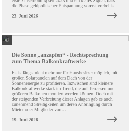
erste Zinserhöhung seit 2023 und ein klares Signal, dass
die Phase geldpolitischer Entspannung vorerst vorbei ist.
23. Juni 2026
©
Quelle: LBS
Die Sonne „anzapfen“ - Rechtsprechung
zum Thema Balkonkraftwerke
Es ist längst nicht mehr nur für Hausbesitzer möglich, mit
großen Solarpane­len auf dem Dach von der
Sonnenenergie zu profitieren. Inzwischen sind kleinere
Balkonkraftwerke stark im Trend, die auf Terrassen und
größeren Balkonen montiert werden können. Doch mit
der steigenden Verbreitung dieser Anlagen gab es auch
zunehmend Streitigkeiten um deren Anbringung durch
Mieter oder Mitglieder von…
19. Juni 2026