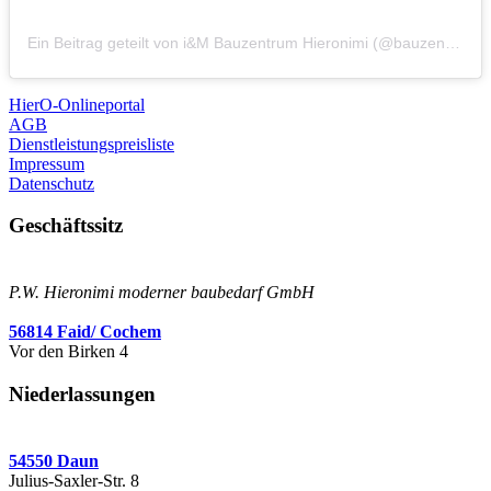
Ein Beitrag geteilt von i&M Bauzentrum Hieronimi (@bauzentrum.hieronimi)
HierO-Onlineportal
AGB
Dienstleistungspreisliste
Impressum
Datenschutz
Geschäftssitz
P.W. Hieronimi moderner baubedarf GmbH
56814 Faid/ Cochem
Vor den Birken 4
Niederlassungen
54550 Daun
Julius-Saxler-Str. 8