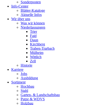
Sonderposten
Info-Center
Blätter-Kataloge
Aktuelle Infos
Wir über uns
Was wir können
Niederlassungen
Trier
Faid
Daun
Kirchberg
Traben-Trarbach
Mülheim
Wittlich
Zell
Historie
Karriere
Jobs
Ausbildung
Sortiment
Hochbau
Stahl
Garten- & Landschaftsbau
Putze & WDVS
Holzbau