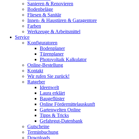
Sanieren & Renovieren
Bodenbeläge
Fliesen & Sanitär
Innen- & Haustüren & Garagentore
Farben
Werkzeuge & Arbeitsmittel
Service
Konfiguratoren
Bodenplaner
Türenplaner
Photovoltaik Kalkulator
Online-Bestellung
Kontakt
Wir rufen Sie zurück!
Ratgeber
Ideenwelt
Laura erklärt
Baugeflüster
Online Fördermittelauskunft
Gartenwelten Online
Tipps & Tricks
Gefahrgut-Datenbank
Gutscheine
Terminbuchung
Downloads